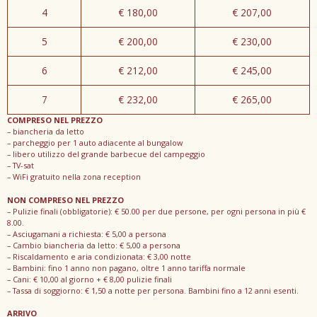
4
€ 180,00
€ 207,00
5
€ 200,00
€ 230,00
6
€ 212,00
€ 245,00
7
€ 232,00
€ 265,00
COMPRESO NEL PREZZO
– biancheria da letto
– parcheggio per 1 auto adiacente al bungalow
– libero utilizzo del grande barbecue del campeggio
– TV-sat
– WiFi gratuito nella zona reception
NON COMPRESO NEL PREZZO
– Pulizie finali (obbligatorie): € 50.00 per due persone, per ogni persona in più €
8.00.
– Asciugamani a richiesta: € 5,00 a persona
– Cambio biancheria da letto: € 5,00 a persona
– Riscaldamento e aria condizionata: € 3,00 notte
– Bambini: fino 1 anno non pagano, oltre 1 anno tariffa normale
– Cani: € 10,00 al giorno + € 8,00 pulizie finali
– Tassa di soggiorno: € 1,50 a notte per persona. Bambini fino a 12 anni esenti.
ARRIVO