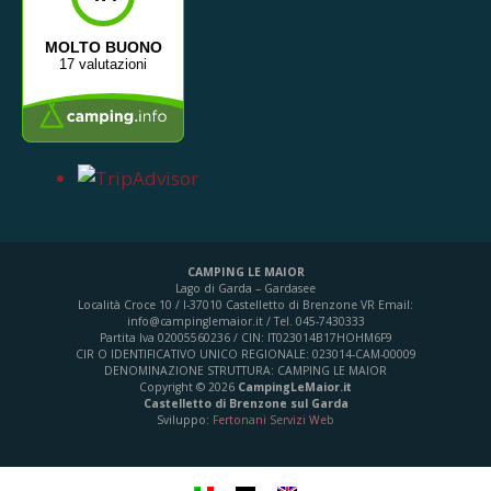
MOLTO BUONO
17 valutazioni
CAMPING LE MAIOR
Lago di Garda – Gardasee
Località Croce 10 / I-37010 Castelletto di Brenzone VR
Email:
info@campinglemaior.it / Tel. 045-7430333
Partita Iva 02005560236 / CIN: IT023014B17HOHM6F9
CIR O IDENTIFICATIVO UNICO REGIONALE: 023014-CAM-00009
DENOMINAZIONE STRUTTURA: CAMPING LE MAIOR
Copyright © 2026
CampingLeMaior.it
Castelletto di Brenzone sul Garda
Sviluppo:
Fertonani Servizi Web