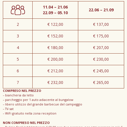
11.04 – 21.06
22.06 – 21.09
22.09 – 05.10
2
€ 122,00
€ 137,00
3
€ 152,00
€ 175,00
4
€ 180,00
€ 207,00
5
€ 200,00
€ 230,00
6
€ 212,00
€ 245,00
7
€ 232,00
€ 265,00
COMPRESO NEL PREZZO
– biancheria da letto
– parcheggio per 1 auto adiacente al bungalow
– libero utilizzo del grande barbecue del campeggio
– TV-sat
– WiFi gratuito nella zona reception
NON COMPRESO NEL PREZZO