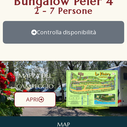
Bungalow Peler 4
2 - 7 Persone
Controlla disponibilità
MAPPA DEL
CAMPEGGIO
APRI
MAP