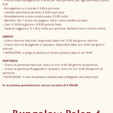
– Pulizie finali (obbligatorie): € 50.00 per due persone, per ogni persona in più €
8.00.
– Asciugamani a richiesta: € 5,00 a persona
– Cambio biancheria da letto: € 5,00 a persona
– Riscaldamento e aria condizionata: € 3,00 notte
– Bambini: fino 1 anno non pagano, oltre 1 anno tariffa normale
– Cani: € 10,00 al giorno + € 8,00 pulizie finali
– Tassa di soggiorno: € 1,50 a notte per persona. Bambini fino a 12 anni esenti.
ARRIVO
– Orario d’arrivo Piazzole: disponibili dalle ore 12:00 del giorno d’arrivo
– Orario d’arrivo Bungalows e Caravans: disponibili dalle ore 16:00 del giorno
d’arrivo
**ATTENZIONE: si prega di avvisare se l’arrivo è previsto dopo le ore 19:00
PARTENZA
– Orario di partenza Piazzole: entro le ore 12.00 del giorno di partenza
– Orario di partenza Bungalows e Caravans: entro le ore 10.00 del giorno di
partenza
**ATTENZIONE: in caso di partenza ritardata sarà conteggiata una notte in più
Si accettano prenotazioni con un acconto di € 250,00.