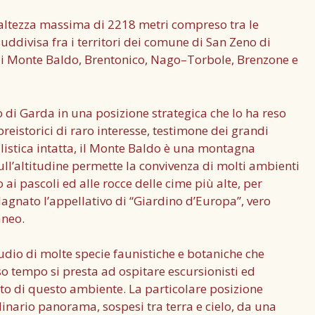
altezza massima di 2218 metri compreso tra le
suddivisa fra i territori dei comune di San Zeno di
di Monte Baldo, Brentonico, Nago–Torbole, Brenzone e
go di Garda in una posizione strategica che lo ha reso
preistorici di raro interesse, testimone dei grandi
alistica intatta, il Monte Baldo è una montagna
ull’altitudine permette la convivenza di molti ambienti
ai pascoli ed alle rocce delle cime più alte, per
agnato l’appellativo di “Giardino d’Europa”, vero
aneo.
studio di molte specie faunistiche e botaniche che
sso tempo si presta ad ospitare escursionisti ed
nto di questo ambiente. La particolare posizione
inario panorama, sospesi tra terra e cielo, da una