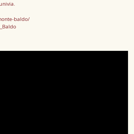
univia.
-monte-baldo/
e_Baldo