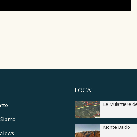
LOCAL
Le Mulattiere d
atto
 Siamo
Monte Baldo
alows