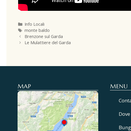
Info Locali
monte baldo
Brenzone sul Garda
Le Mulattiere del Garda
MAP
MENU
Cont
Dove
Bung