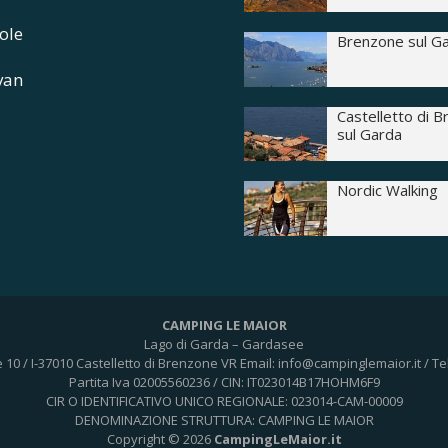
ole
Brenzone sul G
van
Castelletto di 
sul Garda
Nordic Walking
CAMPING LE MAIOR
Lago di Garda – Gardasee
e 10 / I-37010 Castelletto di Brenzone VR
Email: info@campinglemaior.it / Te
Partita Iva 02005560236 / CIN: IT023014B17HOHM6F9
CIR O IDENTIFICATIVO UNICO REGIONALE: 023014-CAM-00009
DENOMINAZIONE STRUTTURA: CAMPING LE MAIOR
Copyright © 2026
CampingLeMaior.it