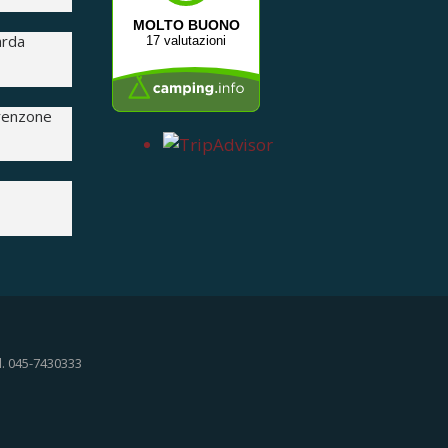
MOLTO BUONO
arda
17 valutazioni
Brenzone
l. 045-7430333