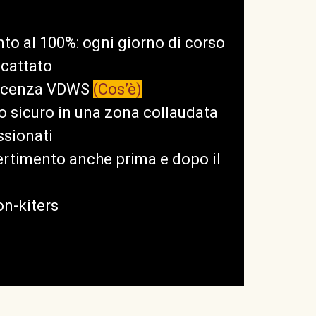
nto al 100%: ogni giorno di corso
scattato
 licenza VDWS
(Cos’è)
 sicuro in una zona collaudata
ssionati
vertimento anche prima e dopo il
non-kiters