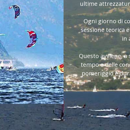
ultime attrezzatur
Ogni giorno di 
sessione teorica e
in 
Questo avviene, a 
tempo e delle cond
pomeriggio e dura