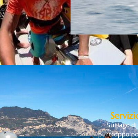
Serviz
Sul lago d
purtroppo poc