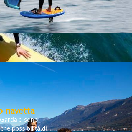
io navetta
i Garda ci sono
he possibilità di