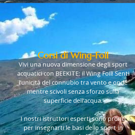
Corsi di Wing-Foil
Vivi una nuova dimensione degli sport
acquatici con BEEKITE: il Wing Foil! Senti
l’unicità del connubio tra vento e onde
mentre scivoli senza sforzo sulla
superficie dell’acqua.
I nostri istruttori esperti sono pronti
per insegnarti le basi dello sport in