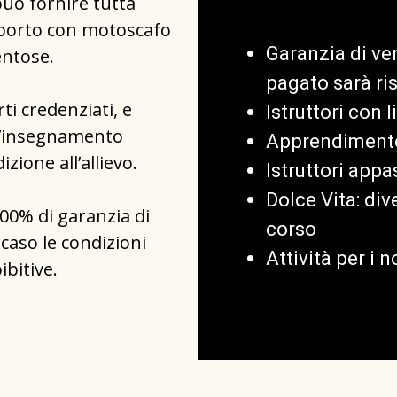
può fornire tutta
asporto con motoscafo
Garanzia di ve
entose.
pagato sarà ri
rti credenziati, e
Istruttori con
ll’insegnamento
Apprendimento
ione all’allievo.
Istruttori appa
Dolce Vita: di
100% di garanzia di
corso
aso le condizioni
Attività per i 
ibitive.