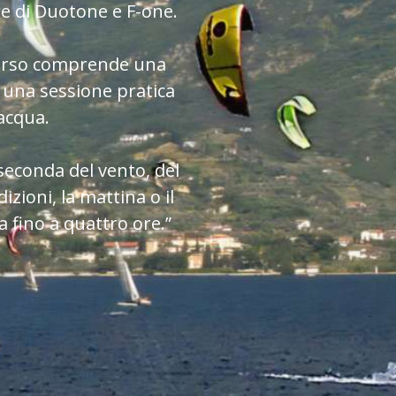
e di Duotone e F-one.
corso comprende una
 una sessione pratica
acqua.
seconda del vento, del
izioni, la mattina o il
 fino a quattro ore.”