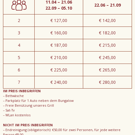
11.04 – 21.06
22.06 – 21.09
22.09 – 05.10
2
€ 127,00
€ 142,00
3
€ 160,00
€ 182,00
4
€ 187,00
€ 215,00
5
€ 210,00
€ 245,00
6
€ 225,00
€ 265,00
7
€ 240,00
€ 280,00
IM PREIS INBEGRIFFEN
– Bettwäsche
– Parkplatz für 1 Auto neben dem Bungalow
– Freie Benützung unseres Grill
– Sat-Tv
– WLan kostenlos
NICHT IM PREIS INBEGRIFFEN
– Endreinigung (obligatorisch): €50,00 für zwei Personen, für jede weitere
Person €8,00.