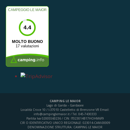
CAMPEGGIO LE MAIOR
4.4
MOLTO BUONO
17 valutazioni
CAMPING LE MAIOR
Lago di Garda – Gardasee
Località Croce 10 / I-37010 Castelletto di Brenzone VR
Email:
info@campinglemaior.it / Tel. 045-7430333
Partita Iva 02005560236 / CIN: IT023014B17HOHM6F9
CIR O IDENTIFICATIVO UNICO REGIONALE: 023014-CAM-00009
DENOMINAZIONE STRUTTURA: CAMPING LE MAIOR