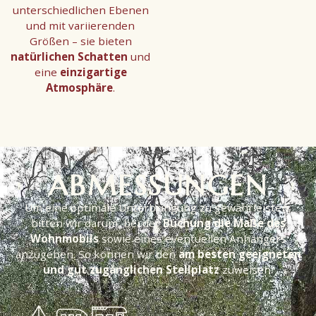
unterschiedlichen Ebenen
und mit variierenden
Größen – sie bieten
natürlichen Schatten
und
eine
einzigartige
Atmosphäre
.
ABMESSUNGEN
Um eine optimale Unterbringung zu gewährleisten,
bitten wir darum, bei der
Buchung die Maße des
Wohnmobils
sowie eines eventuellen Anhängers
anzugeben. So können wir den
am besten geeigneten
und gut zugänglichen Stellplatz
zuweisen.