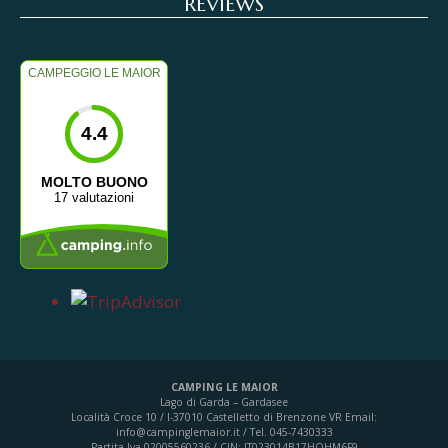
REVIEWS
CAMPEGGIO LE MAIOR
4.4
MOLTO BUONO
17 valutazioni
CAMPING LE MAIOR
Lago di Garda – Gardasee
Località Croce 10 / I-37010 Castelletto di Brenzone VR
Email:
info@campinglemaior.it / Tel. 045-7430333
Partita Iva 02005560236 / CIN: IT023014B17HOHM6F9