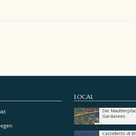
LOCAL
Die Maultierpfa
akt
Gardasees
iegen
Castelletto di 