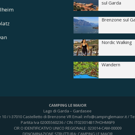
sul Garda
lheim
Brenzone sul G
platz
van
Nordic Walking
Wandern
CAMPING LE MAIOR
Lago di Garda – Gardasee
e 10 / I-37010 Castelletto di Brenzone VR
Email: info@campinglemaior.it / Te
Partita Iva 02005560236 / CIN: IT023014B17HOHM6F9
CIR O IDENTIFICATIVO UNICO REGIONALE: 023014-CAM-00009
DENOMINAZIONE STRUTTURA: CAMPING LE MAIOR