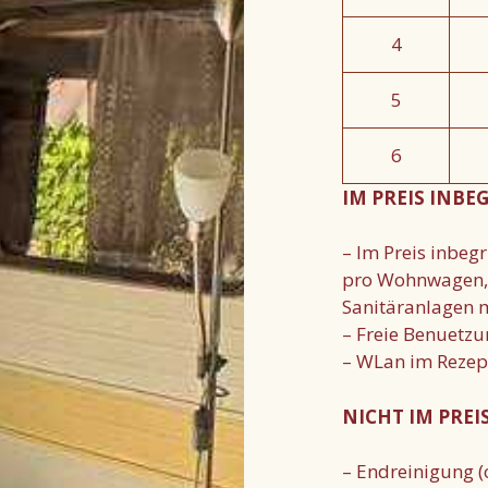
4
5
6
IM PREIS INBE
– Im Preis inbeg
pro Wohnwagen, e
Sanitäranlagen 
– Freie Benuetzu
– WLan im Rezept
NICHT IM PREI
– Endreinigung (