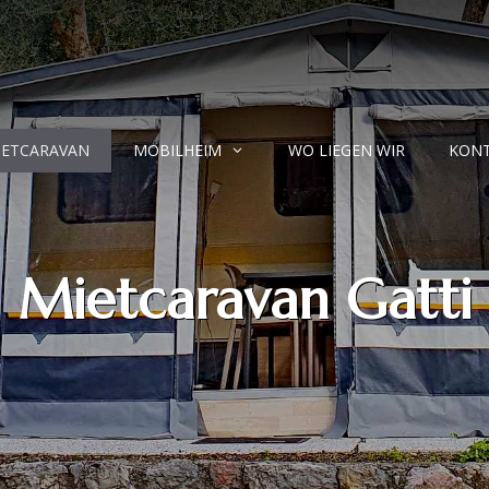
IETCARAVAN
MOBILHEIM
WO LIEGEN WIR
KON
Mietcaravan Gatti