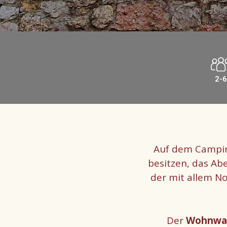
2-6
Auf dem Campin
besitzen, das Ab
der mit allem N
Der
Wohnwag