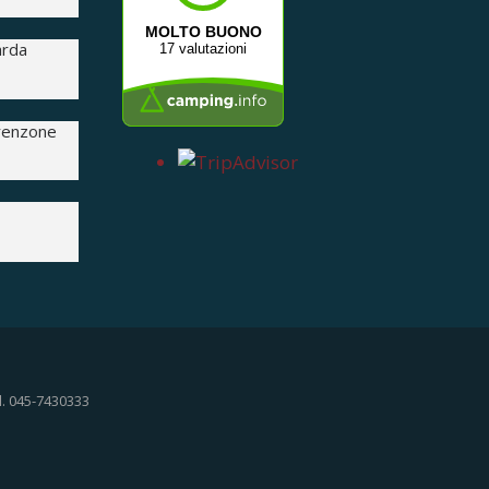
MOLTO BUONO
arda
17 valutazioni
Brenzone
l. 045-7430333