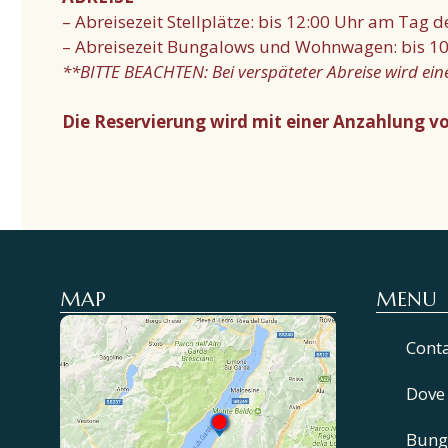
– Abreisezeit Stellplätze: bis 12:00 Uhr am Tag d
– Abreisezeit Bungalows und Wohnwagen: bis 10
**BITTE BEACHTEN: Bei verspäteter Abreise wird ein
Die Reservierung wird mit einer Anzahlung vo
MAP
MENU
Cont
Dove
Bung