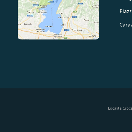
Piazz
Cara
Località Croc