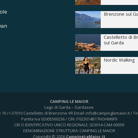
ole
Brenzone sul G
van
Castelletto di 
sul Garda
Nordic Walking
CAMPING LE MAIOR
Lago di Garda – Gardasee
e 10 / I-37010 Castelletto di Brenzone VR
Email: info@campinglemaior.it / Te
Partita Iva 02005560236 / CIN: IT023014B17HOHM6F9
CIR O IDENTIFICATIVO UNICO REGIONALE: 023014-CAM-00009
DENOMINAZIONE STRUTTURA: CAMPING LE MAIOR
Copyright © 2026
CampingLeMaior.it