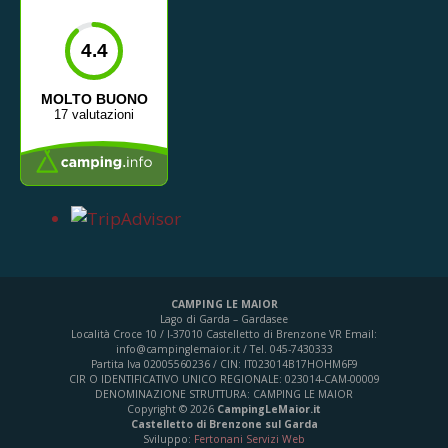
4.4
MOLTO BUONO
17 valutazioni
CAMPING LE MAIOR
Lago di Garda – Gardasee
Località Croce 10 / I-37010 Castelletto di Brenzone VR
Email:
info@campinglemaior.it / Tel. 045-7430333
Partita Iva 02005560236 / CIN: IT023014B17HOHM6F9
CIR O IDENTIFICATIVO UNICO REGIONALE: 023014-CAM-00009
DENOMINAZIONE STRUTTURA: CAMPING LE MAIOR
Copyright © 2026
CampingLeMaior.it
Castelletto di Brenzone sul Garda
Sviluppo:
Fertonani Servizi Web