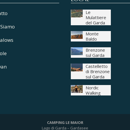
Le
atto
Mulattiere
del Garda
 Siamo
Monte
Baldo
alows
Brenzone
ole
sul Garda
van
Castelletto
di Brenzone
sul Garda
Nordic
Walking
CAMPING LE MAIOR
Lago di Garda – Gardasee